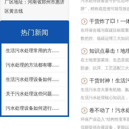
污水处理设备是守护生态环
厂区地址：河南省郑州市惠济
阱”，稍有疏忽便可能导致
区黄古线
干货炸了💥！一
在环保合规与双碳目标双重
热门新闻
数把控、低碳运维三大知识点
生活污水处理常用的方......
知识点暴击！地
在土地资源紧张、生态景观
污水处理的方法都有哪......
防渗、抗浮、工艺适配三大
生活污水处理设备如何......
干货封神！生活污
生活污水含大量有机物、氮
关于污水处理这些问题......
生活污水处理核心知识点，
污水处理设备如何进行......
卷不动了！污水处
环保产业迈入“结构性变革
仅能提供合规设备，更能以