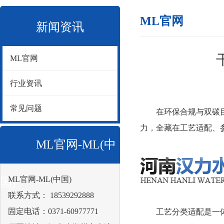
ML官网
新闻资讯
ML官网
行业资讯
常见问题
在环保合规与双碳目
力，全藏在工艺适配、
ML官网-ML(中
ML官网-ML(中国)
国)
联系方式： 18539292888
固定电话：0371-60977771
工艺分类适配是一体化