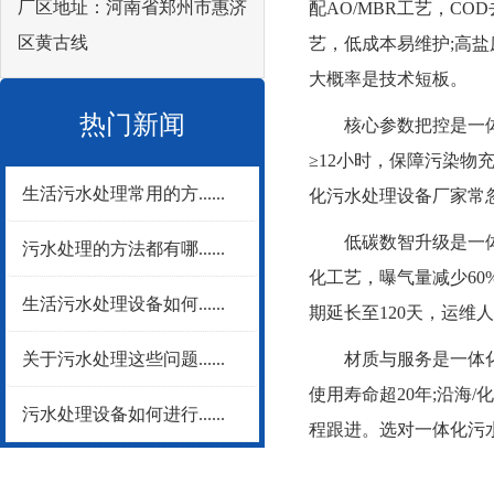
厂区地址：河南省郑州市惠济
配AO/MBR工艺，C
区黄古线
艺，低成本易维护;高盐
大概率是技术短板。
热门新闻
核心参数把控是一体化
≥12小时，保障污染物充分
生活污水处理常用的方......
化污水处理设备厂家常
低碳数智升级是一体化
污水处理的方法都有哪......
化工艺，曝气量减少60
生活污水处理设备如何......
期延长至120天，运维
关于污水处理这些问题......
材质与服务是一体化污
使用寿命超20年;沿海
污水处理设备如何进行......
程跟进。选对一体化污