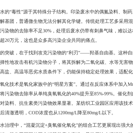
的“毒性”源于其特殊分子结构。印染废水中的偶氮染料、制药
解基团，普通微生物无法分解其化学键。传统处理工艺多采用混
污染物的去除率不足30%，处理后废水仍带有刺鼻气味，难以
超20万元，这也是众多高污染企业共同的痛点。
破，在于找到攻克污染物的“利刃”——羟基自由基。这种自由
择性地攻击有机污染物分子，将其拆解为二氧化碳、水等无害物
在高盐、高温等恶劣水质条件下，仍能保持稳定处理效果，适配化
技术是氧化家族中的“明星方案”。通过在反应体系中加入MnO
将污染物去除率从单纯臭氧氧化的40%提升至85%-99%。催化
对染料、抗生素类污染物效果显著。某纺织工业园区应用该技术后
清澈透明，COD浓度也从1200mg/L降至80mg/L以下。
治理中，“混凝沉淀+臭氧催化氧化”的组合工艺更展现出强大