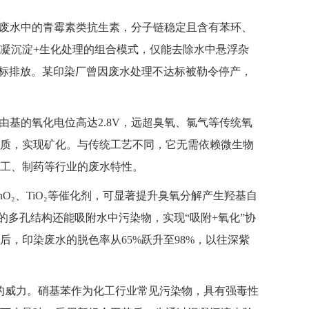
废水中的青霉素类抗生素，分子链稳定且含有苯环、
凝沉淀+生化处理的组合模式，仅能去除水中悬浮杂
达标排放。某印染厂曾因废水处理不达标被勒令停产，
基的氧化电位高达2.8V，远超臭氧、氯气等传统氧
质，实现矿化。与传统工艺不同，它无需依赖微生物
工、制药等行业的废水特性。
₂、TiO₂等催化剂，可显著提升臭氧分解产生羟基自
剂的多孔结构还能吸附水中污染物，实现“吸附+氧化”协
，印染废水的脱色率从65%跃升至98%，以往深紫
的威力。硝基苯作为化工行业常见污染物，具有强毒性