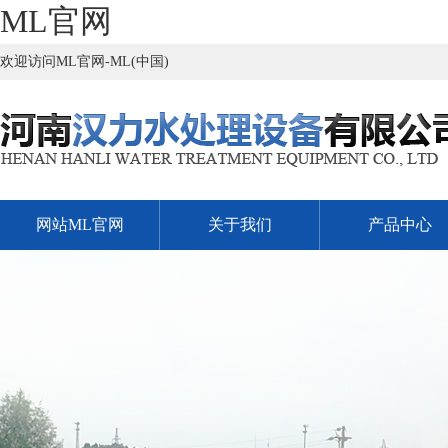
ML官网
欢迎访问ML官网-ML(中国)
网站ML官网
关于我们
产品中心